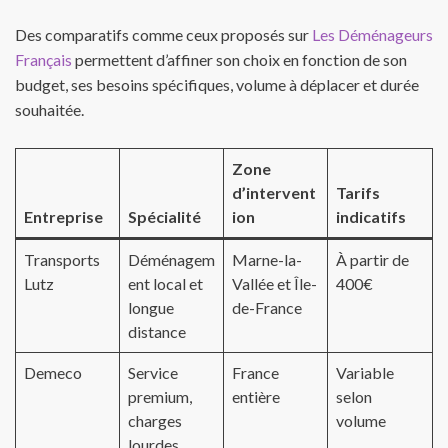
Des comparatifs comme ceux proposés sur
Les Déménageurs
Français
permettent d’affiner son choix en fonction de son
budget, ses besoins spécifiques, volume à déplacer et durée
souhaitée.
Zone
d’intervent
Tarifs
Entreprise
Spécialité
ion
indicatifs
Transports
Déménagem
Marne-la-
À partir de
Lutz
ent local et
Vallée et Île-
400€
longue
de-France
distance
Demeco
Service
France
Variable
premium,
entière
selon
charges
volume
lourdes