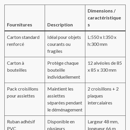
Dimensions /
caractéristique
Fournitures
Description
s
Carton standard
Idéal pour objets
L:550 x l:350 x
renforcé
courants ou
h:300 mm
fragiles
Carton à
Protège chaque
12 alvéoles de 85
bouteilles
bouteille
x 85 x 330 mm
individuellement
Pack croisillons
Maintient les
2 croisillons + 2
pour assiettes
assiettes
plaques
séparées pendant
intercalaires
le déménagement
Ruban adhésif
Disponible en
Largeur 48 mm,
PVC
plusieurs
longueur 66 m