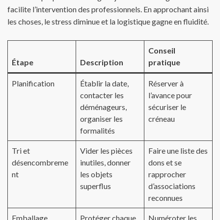
facilite l’intervention des professionnels. En approchant ainsi
les choses, le stress diminue et la logistique gagne en fluidité.
Conseil
Étape
Description
pratique
Planification
Établir la date,
Réserver à
contacter les
l’avance pour
déménageurs,
sécuriser le
organiser les
créneau
formalités
Tri et
Vider les pièces
Faire une liste des
désencombreme
inutiles, donner
dons et se
nt
les objets
rapprocher
superflus
d’associations
reconnues
Emballage
Protéger chaque
Numéroter les