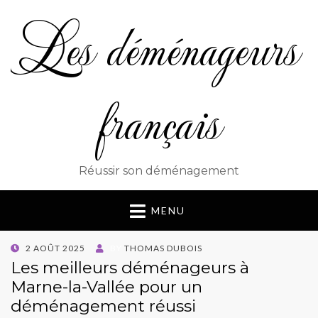
Les déménageurs
français
Réussir son déménagement
MENU
POSTED
2 AOÛT 2025
BY
THOMAS DUBOIS
ON
Les meilleurs déménageurs à
Marne-la-Vallée pour un
déménagement réussi