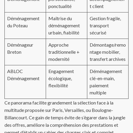
ponctualité
t client
Déménagement
Maîtrise du
Gestion fragile,
du Poteau
déménagement
transport
urbain, fiabilité
sécurisé
Déménageur
Approche
Démontage/remo
Breton
traditionnelle +
ntage mobilier,
modernité
transfert archives
ABLOC
Engagement
Déménagement
Déménagement
écologique,
clé-en-main,
flexibilité
paiement
multiple
Ce panorama facilite grandement la sélection face à la
multitude proposée sur Paris, Versailles, ou Boulogne-
Billancourt. Ce gain de temps évite de s’égarer dans la jungle
des offres, améliore la compréhension des prestations et
permet d’établir un cahier des charges clair et complet.