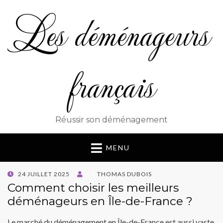
Les déménageurs
français
Réussir son déménagement
MENU
POSTED
24 JUILLET 2025
BY
THOMAS DUBOIS
ON
Comment choisir les meilleurs
déménageurs en Île-de-France ?
Le marché du déménagement en Île-de-France est aussi vaste