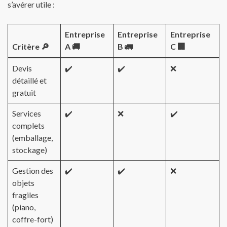
s’avérer utile :
Entreprise
Entreprise
Entreprise
Critère 🔎
A 🚚
B 🚛
C 🏢
Devis
✔️
✔️
❌
détaillé et
gratuit
Services
✔️
❌
✔️
complets
(emballage,
stockage)
Gestion des
✔️
✔️
❌
objets
fragiles
(piano,
coffre-fort)