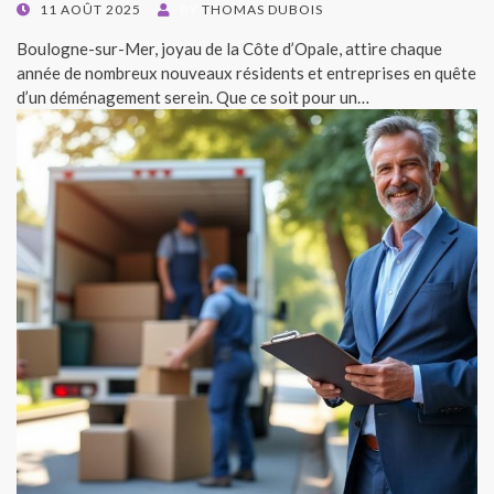
POSTED
11 AOÛT 2025
BY
THOMAS DUBOIS
ON
Boulogne-sur-Mer, joyau de la Côte d’Opale, attire chaque
année de nombreux nouveaux résidents et entreprises en quête
d’un déménagement serein. Que ce soit pour un…