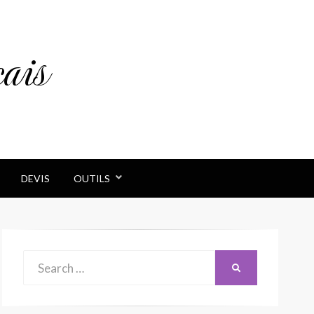
ais
DEVIS
OUTILS
Search
SEARCH
for: