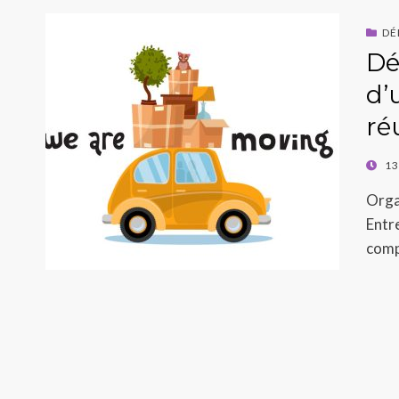
DÉ
Dé
d’
ré
POST
13
ON
Orga
Entre
compl