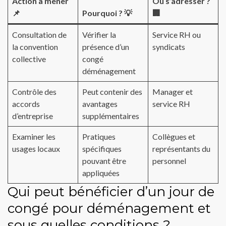
Action à mener
Où s’adresser ?
📌
Pourquoi ? 💡
🏢
Consultation de
Vérifier la
Service RH ou
la convention
présence d’un
syndicats
collective
congé
déménagement
Contrôle des
Peut contenir des
Manager et
accords
avantages
service RH
d’entreprise
supplémentaires
Examiner les
Pratiques
Collègues et
usages locaux
spécifiques
représentants du
pouvant être
personnel
appliquées
Qui peut bénéficier d’un jour de
congé pour déménagement et
sous quelles conditions ?