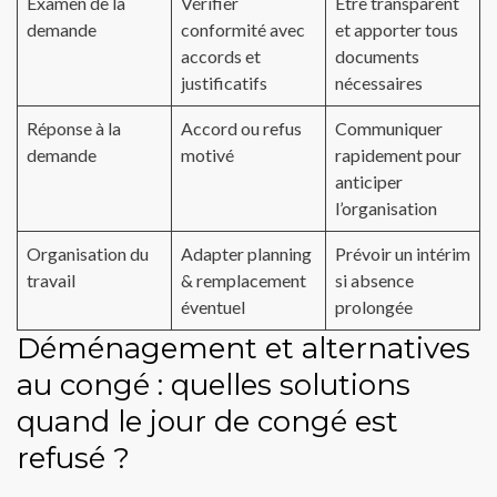
Examen de la
Vérifier
Être transparent
demande
conformité avec
et apporter tous
accords et
documents
justificatifs
nécessaires
Réponse à la
Accord ou refus
Communiquer
demande
motivé
rapidement pour
anticiper
l’organisation
Organisation du
Adapter planning
Prévoir un intérim
travail
& remplacement
si absence
éventuel
prolongée
Déménagement et alternatives
au congé : quelles solutions
quand le jour de congé est
refusé ?