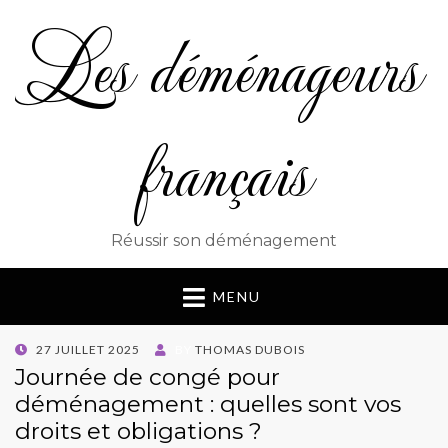
Les déménageurs
français
Réussir son déménagement
MENU
POSTED
27 JUILLET 2025
BY
THOMAS DUBOIS
ON
Journée de congé pour
déménagement : quelles sont vos
droits et obligations ?