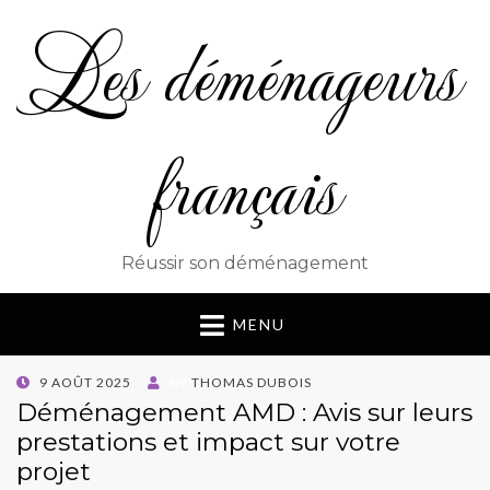
Les déménageurs
français
Réussir son déménagement
MENU
POSTED
9 AOÛT 2025
BY
THOMAS DUBOIS
ON
Déménagement AMD : Avis sur leurs
prestations et impact sur votre
projet