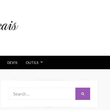
ais
DEVIS
OUTILS
Search
SEARCH
for: