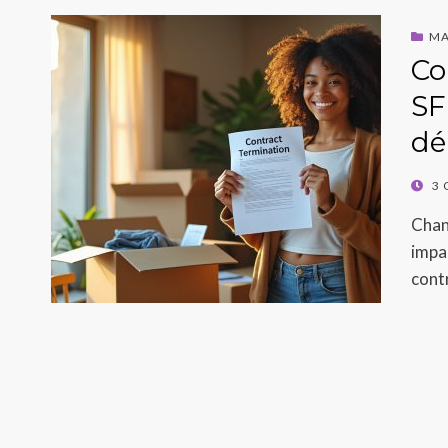
MA
Co
SF
d
POST
3 
ON
Chang
impa
cont