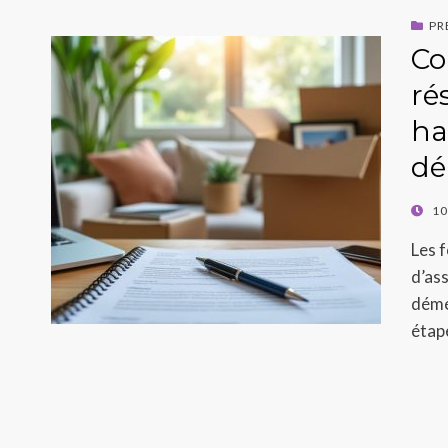
PR
Co
ré
ha
dé
POST
10
ON
Les 
d’as
démé
étap