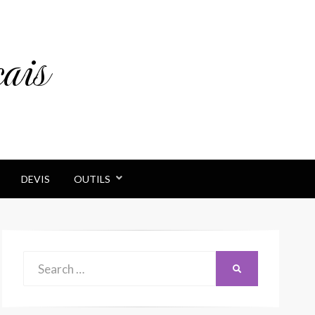
ais
DEVIS
OUTILS
Search
SEARCH
for: