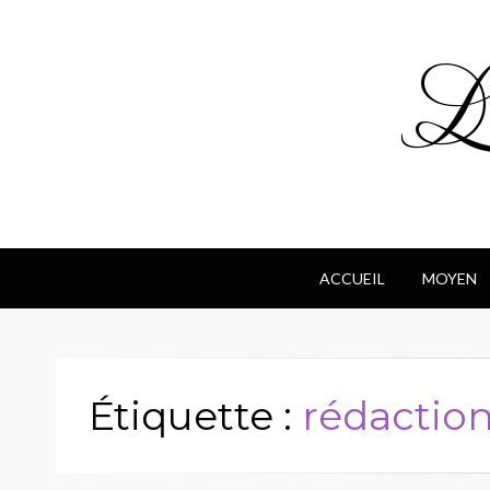
Le
ACCUEIL
MOYEN
Étiquette :
rédactio