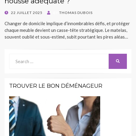
housse adéquate ?
POSTED
22 JUILLET 2025
BY
THOMAS DUBOIS
ON
Changer de domicile implique d’innombrables défis, et protéger
chaque meuble devient un casse-tête stratégique. Le matelas,
souvent oublié et sous-estimé, subit pourtant les pires aléas…
Search
SEARCH
for:
TROUVER LE BON DÉMÉNAGEUR